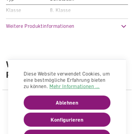
Klasse
8. Klasse
Fachbereich
Deutsch
Weitere Produktinformationen
Auflage
2. Auflage 2025 (Ausgabe 2024)
Sprache
Deutsch
Autoren /
Weitere Produkte aus der
Illustratoren
Autorenteam
Reihe
Anzahl Seiten
152
Diese Website verwendet Cookies, um
eine bestmögliche Erfahrung bieten
Einband
Gebunden
zu können.
Mehr Informationen ...
Ablehnen
Konfigurieren