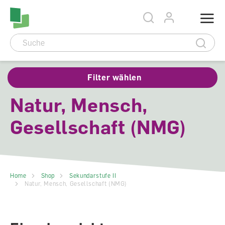
Accesskey Navigation
Direkt
Menu
zum
Direkt
Seitenanfang
zur
Direkt
Hauptnavigation
zum
Direkt
Hauptinhalt
zum
Direkt
Footer
zur
Suche
Filter wählen
Natur, Mensch,
Gesellschaft (NMG)
Home
Shop
Sekundarstufe II
Natur, Mensch, Gesellschaft (NMG)