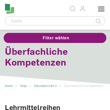
Accesskey Navigation
Direkt
Menu
zum
Direkt
Seitenanfang
zur
Direkt
Hauptnavigation
zum
Direkt
Hauptinhalt
zum
Direkt
Footer
zur
Suche
Filter wählen
Überfachliche
Kompetenzen
Home
Shop
Sekundarstufe II
Überfachliche Kompetenzen
Lehrmittelreihen