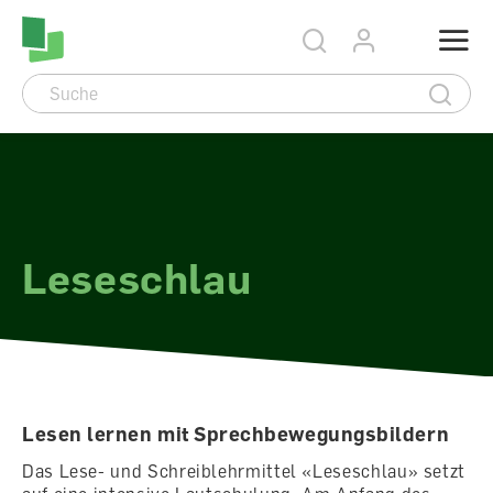
Accesskey Navigation
Direkt
Menu
zum
Direkt
Seitenanfang
zur
Direkt
Hauptnavigation
zum
Direkt
Hauptinhalt
zum
Direkt
Footer
zur
Suche
Leseschlau
Lesen lernen mit Sprechbewegungsbildern
Das Lese- und Schreiblehrmittel «Leseschlau» setzt