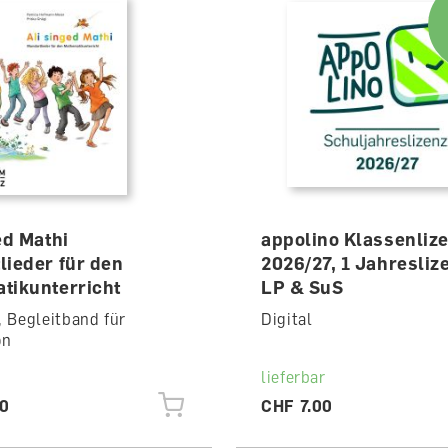
ed Mathi
appolino Klassenliz
lieder für den
2026/27, 1 Jahresliz
tikunterricht
LP & SuS
 Begleitband für
Digital
on
lieferbar
40
CHF 7.00