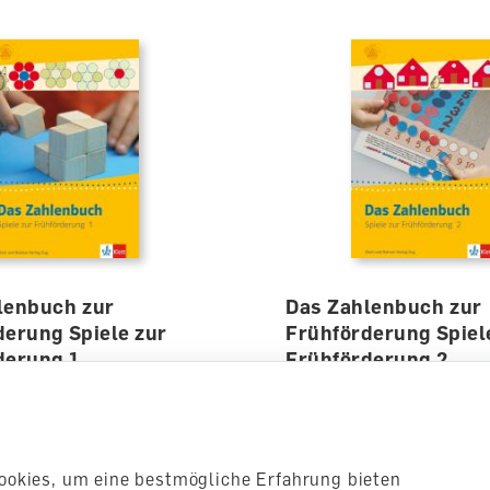
lenbuch zur
Das Zahlenbuch zur
derung Spiele zur
Frühförderung Spiel
derung 1
Frühförderung 2
ft
Arbeitsheft
lieferbar
0
CHF 16.50
ookies, um eine bestmögliche Erfahrung bieten