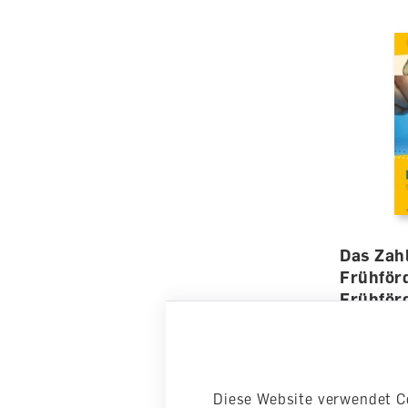
Das Zah
Frühför
Frühför
Arbeitshe
lieferbar
CHF 16.5
Diese Website verwendet C