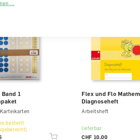
en ...
n Band 1
Flex und Flo Mathema
npaket
Diagnoseheft
 Karteikarten
Arbeitsheft
ie bestellt
lieferbar
kgaberecht)
5
CHF 10.00