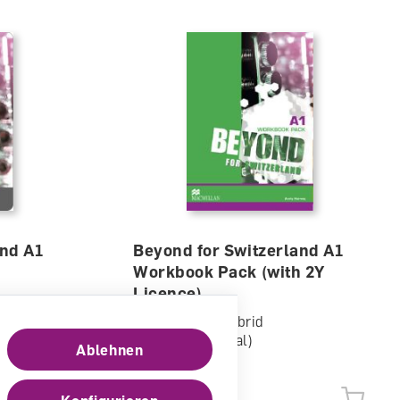
and A1
Beyond for Switzerland A1
Workbook Pack (with 2Y
Licence)
son,
Arbeitsheft, Hybrid
(physisch/digital)
Ablehnen
lieferbar
CHF 57.90