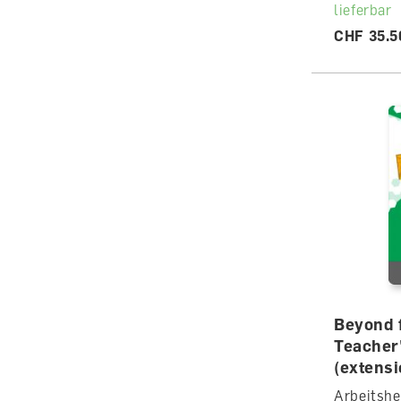
lieferbar
CHF 35.5
Beyond 
Teacher'
(extens
Arbeitshef