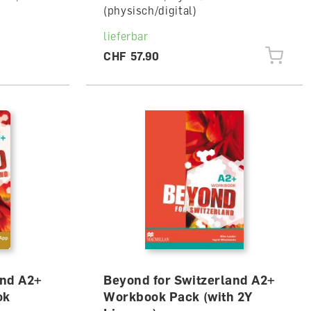
(physisch/digital)
lieferbar
CHF 57.90
and A2+
Beyond for Switzerland A2+
ok
Workbook Pack (with 2Y