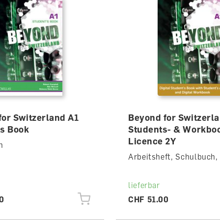
for Switzerland A1
Beyond for Switzerl
's Book
Students- & Workbo
Licence 2Y
h
Arbeitsheft, Schulbuch, 
lieferbar
0
CHF 51.00