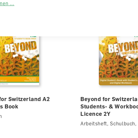
en ...
for Switzerland A2
Beyond for Switzerl
's Book
Students- & Workbo
Licence 2Y
h
Arbeitsheft, Schulbuch, 