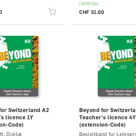
lieferbar
0
CHF 51.00
for Switzerland A2
Beyond for Switzerl
s licence 1Y
Teacher's licence 4Y
ion-Code)
(extension-Code)
t, Digital
Begleitband für Lehrper