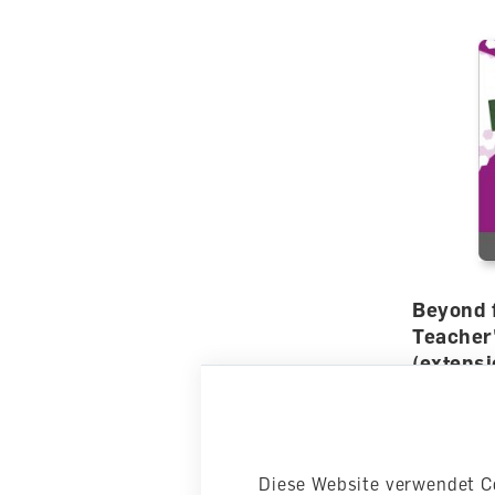
Beyond 
Teacher'
(extens
Begleitba
Digital
lieferbar
Diese Website verwendet C
CHF 33.0