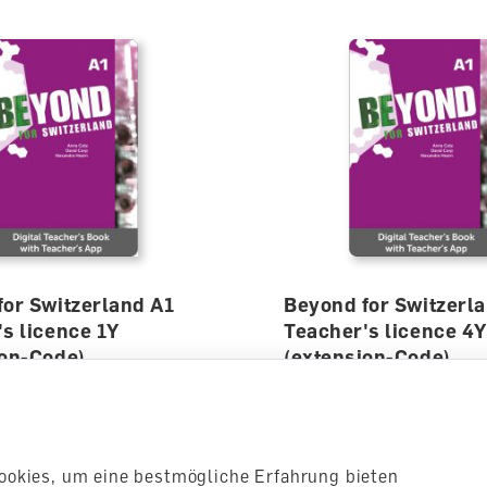
for Switzerland A1
Beyond for Switzerl
s licence 1Y
Teacher's licence 4Y
ion-Code)
(extension-Code)
nd für Lehrperson,
Begleitband für Lehrper
Digital
lieferbar
ookies, um eine bestmögliche Erfahrung bieten
0
CHF 125.00