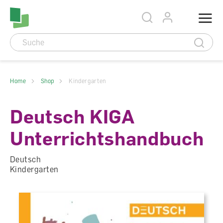
Accesskey Navigation
Direkt
Menu
zum
Direkt
Seitenanfang
zur
Direkt
Hauptnavigation
zum
Direkt
Hauptinhalt
zum
Direkt
Footer
zur
Suche
Home
Shop
Kindergarten
Deutsch KIGA
Unterrichtshandbuch
Deutsch
Kindergarten