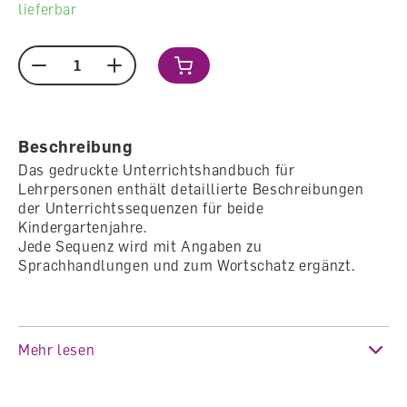
lieferbar
Menge
Beschreibung
Das gedruckte Unterrichtshandbuch für
Lehrpersonen enthält detaillierte Beschreibungen
der Unterrichtssequenzen für beide
Kindergartenjahre.
Jede Sequenz wird mit Angaben zu
Sprachhandlungen und zum Wortschatz ergänzt.
Auch Hinweise für die Differenzierung und für Kinder
Mehr lesen
mit Deutsch als Zweitsprache gehören zu jeder
Sequenz.