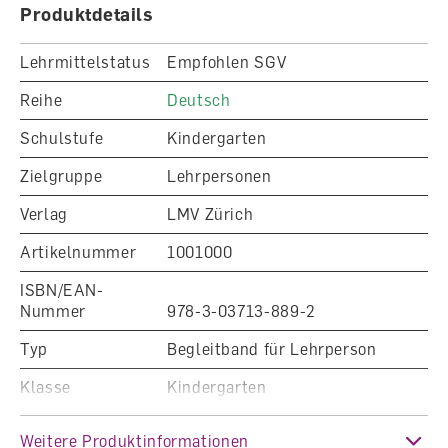
Zu diesem Artikel muss ergänzend die
Produktdetails
Webplattform für Lehrpersonen bezogen werden
(Artikel 1001200).
Lehrmittelstatus
Empfohlen SGV
Reihe
Deutsch
Schulstufe
Kindergarten
Zielgruppe
Lehrpersonen
Verlag
LMV Zürich
Artikelnummer
1001000
ISBN/EAN-
Nummer
978-3-03713-889-2
Typ
Begleitband für Lehrperson
Klasse
Kindergarten
Fachbereich
Deutsch
Weitere Produktinformationen