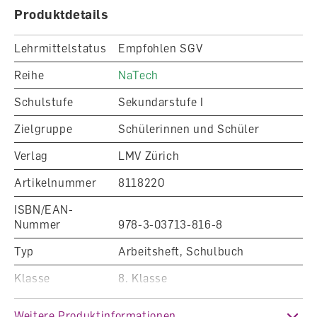
Produktdetails
Lehrmittelstatus
Empfohlen SGV
Reihe
NaTech
Schulstufe
Sekundarstufe I
Zielgruppe
Schülerinnen und Schüler
Verlag
LMV Zürich
Artikelnummer
8118220
ISBN/EAN-
Nummer
978-3-03713-816-8
Typ
Arbeitsheft, Schulbuch
Klasse
8. Klasse
Fachbereich
Natur, Mensch, Gesellschaft
Weitere Produktinformationen