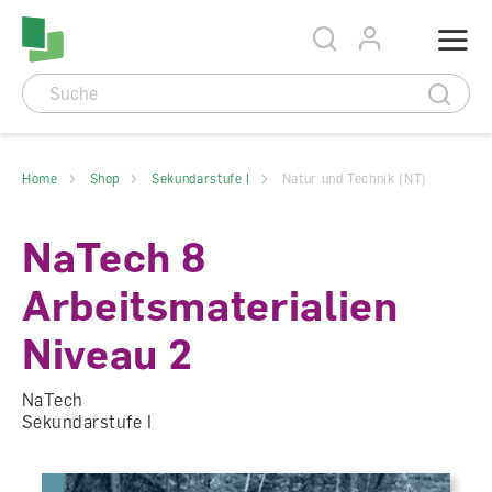
Accesskey Navigation
Direkt
Menu
zum
Direkt
Seitenanfang
zur
Direkt
Hauptnavigation
zum
Direkt
Hauptinhalt
zum
Direkt
Footer
zur
Suche
Home
Shop
Sekundarstufe I
Natur und Technik (NT)
NaTech 8
Arbeitsmaterialien
Niveau 2
NaTech
Sekundarstufe I