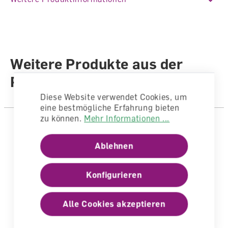
(NMG), Natur und Technik (NT)
Auflage
4. Auflage 2024 (Ausgabe 2020)
Sprache
Deutsch
Weitere Produkte aus der
Autoren /
Illustratoren
Autorenteam
Reihe
Anzahl Seiten
148
Diese Website verwendet Cookies, um
eine bestmögliche Erfahrung bieten
Einband
Broschiert
zu können.
Mehr Informationen ...
Ablehnen
Konfigurieren
Alle Cookies akzeptieren