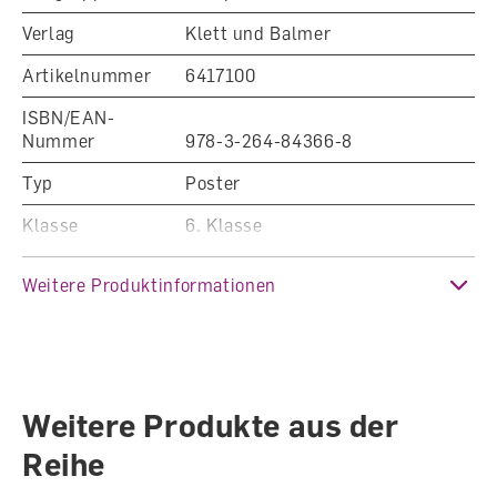
Verlag
Klett und Balmer
Artikelnummer
6417100
ISBN/EAN-
Nummer
978-3-264-84366-8
Typ
Poster
Klasse
6. Klasse
Fachbereich
Englisch
Weitere Produktinformationen
Auflage
1. Auflage 2021 (Ausgabe 2021)
Sprache
Englisch
Autoren /
Weitere Produkte aus der
Illustratoren
Autorenteam
Reihe