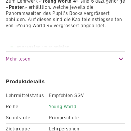
Zum Lehrwerk «
Young World 4
» sind 6 dazugehörige
«
Poster
» erhältlich, welche jeweils die
Panoramaseiten des Pupil’s Books vergrössert
abbilden. Auf diesen sind die Kapiteleinstiegsseiten
von «Young World 4» vergrössert abgebildet.
expressing your opinion
The way we live
Mehr lesen
Fascinating animal facts
Yesterday an today
The call oft he Alps
The story of chocolate
Produktdetails
Den Lernenden wird somit ein direktes, visuelles
Lehrmittelstatus
Empfohlen SGV
Eintauchen ins entsprechende Kapitel ermöglicht.
Reihe
Young World
Schulstufe
Primarschule
Zielgruppe
Lehrpersonen