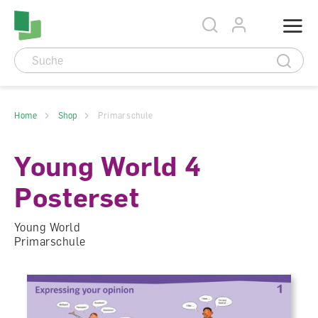
Accesskey Navigation
Direkt
Menu
zum
Direkt
Seitenanfang
zur
Direkt
Hauptnavigation
zum
Direkt
Hauptinhalt
zum
Direkt
Footer
zur
Suche
Home
Shop
Primarschule
Young World 4
Posterset
Young World
Primarschule