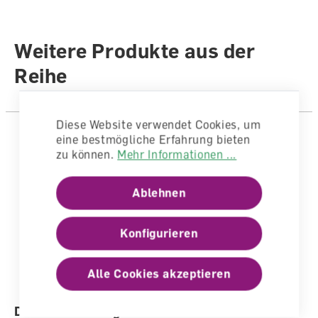
Sprache
Deutsch
Autoren /
Weitere Produkte aus der
Illustratoren
Autorenteam
Reihe
Diese Website verwendet Cookies, um
eine bestmögliche Erfahrung bieten
zu können.
Mehr Informationen ...
Ablehnen
Konfigurieren
Alle Cookies akzeptieren
Deutsch Kindergarten Wortkarten