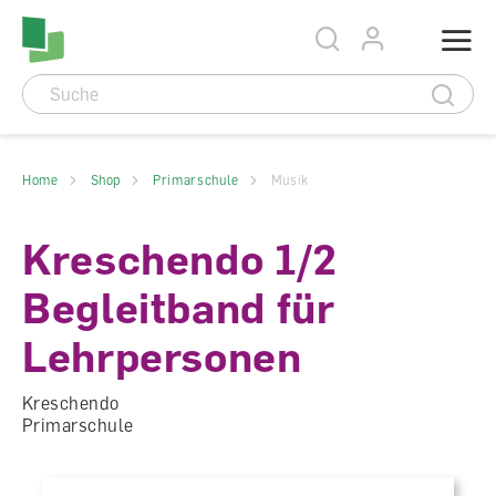
Accesskey Navigation
Direkt
Menu
zum
Direkt
Seitenanfang
zur
Direkt
Hauptnavigation
zum
Direkt
Hauptinhalt
zum
Direkt
Footer
zur
Suche
Home
Shop
Primarschule
Musik
Kreschendo 1/2
Begleitband für
Lehrpersonen
Kreschendo
Primarschule