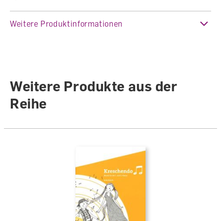
Auflage
1. Auflage 2021
Weitere Produktinformationen
Sprache
Deutsch
Autoren /
Illustratoren
Autorenteam
Weitere Produkte aus der
Anzahl Seiten
248
Reihe
Einband
Gebunden