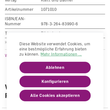
Artikelnummer
1071010
ISBN/EAN-
Nummer
978-3-264-83990-6
Typ
Bilderbuch
Klasse
Kindergarten
Diese Website verwendet Cookies, um
eine bestmögliche Erfahrung bieten
Fachbereich
Deutsch
zu können.
Mehr Informationen ...
Weitere Produktinformationen
Auflage
Ausgabe 2012
Ablehnen
Sprache
Deutsch
Lizenzdauer
-
Konfigurieren
Weitere Produkte aus der
Autoren /
Reihe
Illustratoren
Autorenteam
Alle Cookies akzeptieren
Anzahl Seiten
10