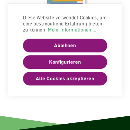
Diese Website verwendet Cookies, um
eine bestmögliche Erfahrung bieten
zu können.
Mehr Informationen ...
Deutsch Eins bis Sechs Lernplattform für
SuS
Ablehnen
Digital
lieferbar
Konfigurieren
CHF 6.80
Alle Cookies akzeptieren