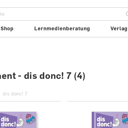
ion
Shop
Lernmedienberatung
Verlag
ent - dis donc! 7
(4)
dis donc! 7