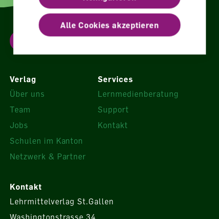
Alle Cookies akzeptieren
Newsletter abonnieren
Verlag
Services
Über uns
Lernmedienberatung
Team
Support
Jobs
Kontakt
Schulen im Kanton
Netzwerk & Partner
Kontakt
Lehrmittelverlag St.Gallen
Washingtonstrasse 34