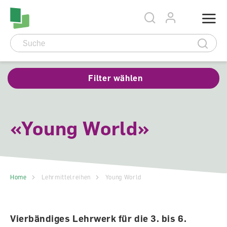
Accesskey Navigation
Direkt
Menu
zum
Direkt
Seitenanfang
zur
Direkt
Hauptnavigation
zum
Direkt
Hauptinhalt
zum
Direkt
Footer
zur
Suche
Filter wählen
«Young World»
Home
Lehrmittelreihen
Young World
Vierbändiges Lehrwerk für die 3. bis 6.