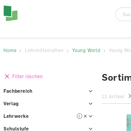
Accesskey Navigat
Direkt
zum
Direkt
Seitenanfang
zur
Direkt
Hauptnavigation
zum
Direkt
Hauptinhalt
zum
Direkt
Footer
zur
Home
Lehrmittelreihen
Young World
Young Wo
Suche
Sortim
Filter löschen
Fachbereich
12 Artikel
Verlag
Lehrwerke
1
Schulstufe