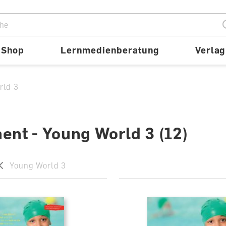
ion
Shop
Lernmedienberatung
Verlag
rld 3
ent - Young World 3
(12)
Young World 3