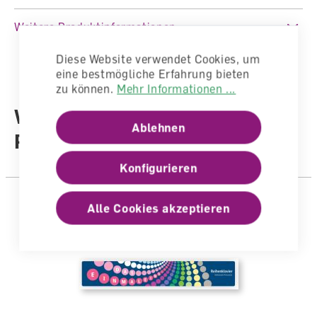
Fachbereich
Mathematik
Weitere Produktinformationen
Auflage
6. Auflage 2023 (Ausgabe 2007)
Sprache
Deutsch
Diese Website verwendet Cookies, um
eine bestmögliche Erfahrung bieten
Autoren /
zu können.
Mehr Informationen ...
Illustratoren
Autorenteam
Weitere Produkte aus der
Ablehnen
Reihe
Konfigurieren
Alle Cookies akzeptieren