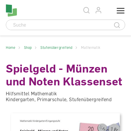
Accesskey Navigation
Direkt
Menu
zum
Direkt
Seitenanfang
zur
Direkt
Hauptnavigation
zum
Direkt
Hauptinhalt
zum
Direkt
Footer
zur
Suche
Home
Shop
Stufenübergreifend
Mathematik
Spielgeld - Münzen
und Noten Klassenset
Hilfsmittel Mathematik
Kindergarten, Primarschule, Stufenübergreifend