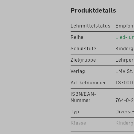
Produktdetails
Lehrmittelstatus
Empfoh
Reihe
Lied- u
Schulstufe
Kinderg
Zielgruppe
Lehrper
Verlag
LMV St.
Artikelnummer
137001
ISBN/EAN-
Nummer
764-0-
Typ
Diverse
Klasse
Kinderg