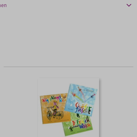
nen
zerdeutsch
Konfigurieren
 Ursula
Alle Cookies akzeptieren