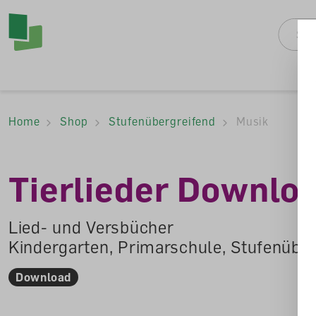
Accesskey Navigat
Direkt
zum
Direkt
Seitenanfang
zur
Direkt
Hauptnavigation
zum
Direkt
Hauptinhalt
zum
Direkt
Footer
zur
Home
Shop
Stufenübergreifend
Musik
Suche
Tierlieder Downlo
Lied- und Versbücher
Kindergarten, Primarschule, Stufenübe
Download