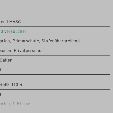
len LMVSG
nd Versbücher
arten, Primarschule, Stufenübergreifend
sonen, Privatpersonen
Gallen
0
24598-113-4
s
arten, 1. Klasse
Ablehnen