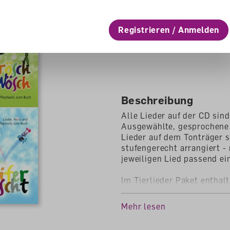
CHF 5.60
Registrieren / Anmelden
lieferbar
Beschreibung
Alle Lieder auf der CD sin
Ausgewählte, gesprochene
Lieder auf dem Tonträger s
stufengerecht arrangiert 
jeweiligen Lied passend ei
Im Tierlieder Paket enthalt
- 6 Mundartlieder
- 6 Playbacks
Mehr lesen
- 7 Verse