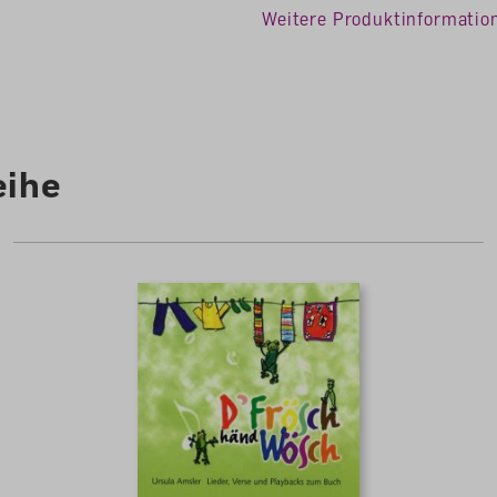
Fachbereich
Musik
Weitere Produktinformatio
Sprache
Schwei
ookies, um eine bestmögliche Erfahrung bieten
en ...
Autoren /
Illustratoren
Amsler,
eihe