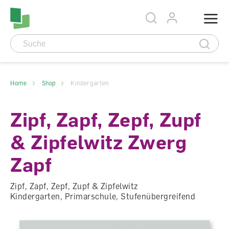
Accesskey Navigation
Direkt
Menu
zum
Direkt
Seitenanfang
zur
Direkt
Hauptnavigation
zum
Direkt
Hauptinhalt
zum
Direkt
Footer
zur
Suche
Home
Shop
Kindergarten
Zipf, Zapf, Zepf, Zupf
& Zipfelwitz Zwerg
Zapf
Zipf, Zapf, Zepf, Zupf & Zipfelwitz
Kindergarten, Primarschule, Stufenübergreifend