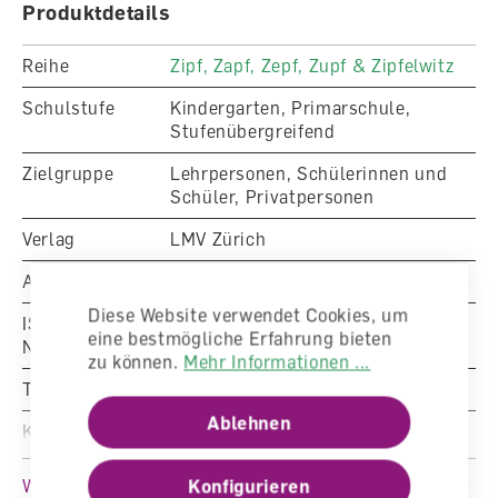
Produktdetails
Reihe
Zipf, Zapf, Zepf, Zupf & Zipfelwitz
Schulstufe
Kindergarten, Primarschule,
Stufenübergreifend
Zielgruppe
Lehrpersonen, Schülerinnen und
Schüler, Privatpersonen
Verlag
LMV Zürich
Artikelnummer
1429010
Diese Website verwendet Cookies, um
ISBN/EAN-
eine bestmögliche Erfahrung bieten
Nummer
764-0-24598-131-8
zu können.
Mehr Informationen ...
Typ
Diverses
Ablehnen
Klasse
Kindergarten, 1. Klasse, 2. Klasse,
3. Klasse
Konfigurieren
Weitere Produktinformationen
Fachbereich
Deutsch