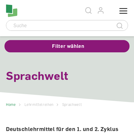
Accesskey Navigation
Direkt
Menu
zum
Direkt
Seitenanfang
zur
Direkt
Hauptnavigation
zum
Direkt
Hauptinhalt
zum
Direkt
Footer
zur
Suche
Filter wählen
Sprachwelt
Home
Lehrmittelreihen
Sprachwelt
Deutschlehrmittel für den 1. und 2. Zyklus