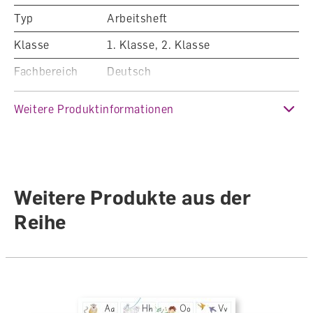
Typ
Arbeitsheft
Klasse
1. Klasse, 2. Klasse
Fachbereich
Deutsch
Auflage
2. Auflage 2017 (Ausgabe 2016)
Weitere Produktinformationen
Sprache
Deutsch
Autoren /
Jürg Keller (Illustrationen: Ruth
Illustratoren
Cortinas)
Weitere Produkte aus der
Anzahl Seiten
64
Reihe
Einband
Geheftet