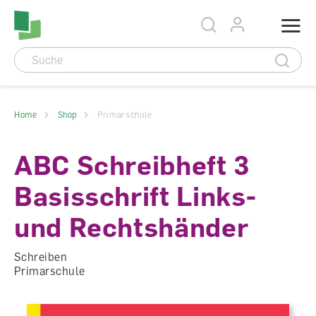
Accesskey Navigation
Direkt
Menu
zum
Direkt
Seitenanfang
zur
Direkt
Hauptnavigation
zum
Direkt
Hauptinhalt
zum
Direkt
Footer
zur
Suche
Home
Shop
Primarschule
ABC Schreibheft 3
Basisschrift Links-
und Rechtshänder
Schreiben
Primarschule