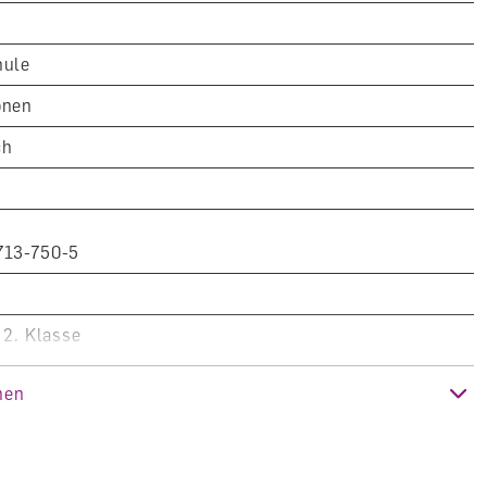
n
hule
onen
ch
713-750-5
 2. Klasse
nen
e 2024 (Ausgabe 2016)