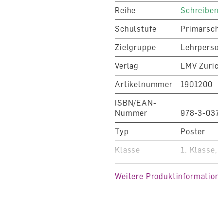
Reihe
Schreibe
Schulstufe
Primarsc
Zielgruppe
Lehrpers
Verlag
LMV Züri
Artikelnummer
1901200
ISBN/EAN-
Nummer
978-3-03
Typ
Poster
Klasse
1. Klasse,
Fachbereich
Deutsch
Weitere Produktinformatio
Auflage
3. Auflag
Sprache
Deutsch