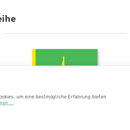
Autoren /
Illustratoren
Jürg Kelle
eihe
ookies, um eine bestmögliche Erfahrung bieten
en ...
ABC Schreibheft 2 Vorübungen
Basisschrift