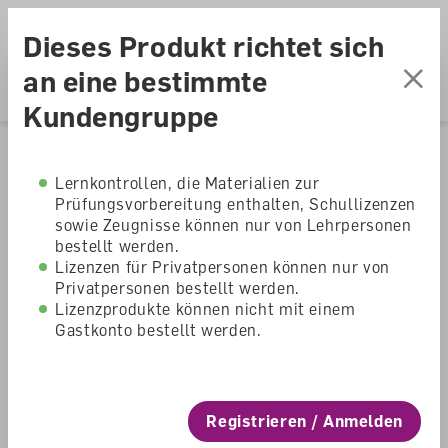
Accesskey Navigation
Direkt
Menu
zum
Direkt
Dieses Produkt richtet sich
Seitenanfang
zur
Direkt
Hauptnavigation
zum
Direkt
an eine bestimmte
Hauptinhalt
zum
Direkt
Kundengruppe
Footer
zur
Suche
Home
Shop
Primarschule
Medien und Informatik
Lernkontrollen, die Materialien zur
Prüfungsvorbereitung enthalten, Schullizenzen
Apropos Medien 5/6
sowie Zeugnisse können nur von Lehrpersonen
bestellt werden.
DAL
Lizenzen für Privatpersonen können nur von
Privatpersonen bestellt werden.
Lizenzprodukte können nicht mit einem
Apropos Medien
Gastkonto bestellt werden.
Primarschule
Registrieren / Anmelden