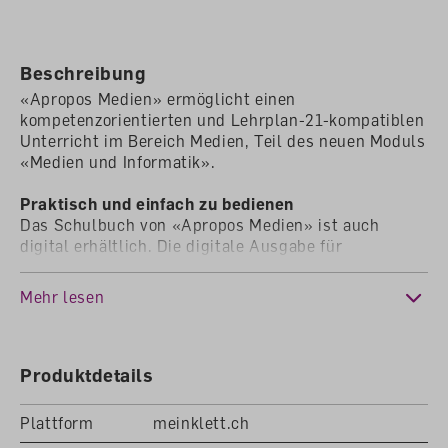
Beschreibung
«Apropos Medien» ermöglicht einen
kompetenzorientierten und Lehrplan-21-kompatiblen
Unterricht im Bereich Medien, Teil des neuen Moduls
«Medien und Informatik».
Praktisch und einfach zu bedienen
Das Schulbuch von «Apropos Medien» ist auch
digital erhältlich. Die digitale Ausgabe für
Lehrpersonen (DAL) bietet nebst einer
übersichtlichen Navigation auch eine praktische
Mehr lesen
Volltextsuche. Es lassen sich einfach Seiten oder
Textstellen markieren, Notizen einfügen und Links
platzieren. Im Unterricht beamen Sie die Inhalte an
die Wand, fokussieren und zoomen Ausschnitte.
Produktdetails
Das Lehrmittel kann unabhängig oder in Kombination
Plattform
meinklett.ch
mit «Einfach Informatik» eingesetzt werden, je nach