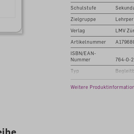
Schulstufe
Sekunda
Zielgruppe
Lehrpe
Verlag
LMV Zür
Artikelnummer
A17968
ISBN/EAN-
Nummer
764-0-
Typ
Begleit
Klasse
1. Klass
Weitere Produktinformatio
7. Klass
Fachbereich
Natur, 
Gemeins
ookies, um eine bestmögliche Erfahrung bieten
Auflage
Ausgab
en ...
eihe
Sprache
Deutsc