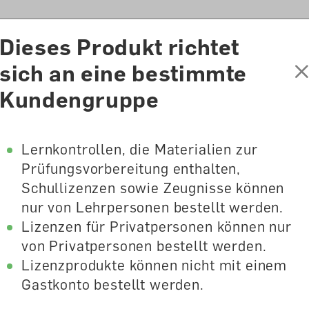
ion
Dieses Produkt richtet
sich an eine bestimmte
Shop
Lernmedienberatung
Verlag
Kundengruppe
Gemeinschaften (ERG)
Lernkontrollen, die Materialien zur
Prüfungsvorbereitung enthalten,
ligion und Kultur L
Schullizenzen sowie Zeugnisse können
inkl. Lösungen)
nur von Lehrpersonen bestellt werden.
Lizenzen für Privatpersonen können nur
von Privatpersonen bestellt werden.
Lizenzprodukte können nicht mit einem
bergreifend
Gastkonto bestellt werden.