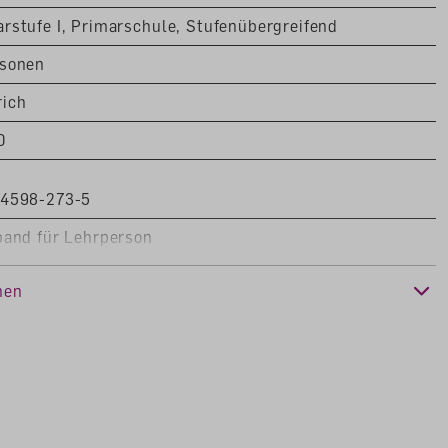
rstufe I, Primarschule, Stufenübergreifend
rsonen
ich
0
24598-273-5
band für Lehrperson
e, 2. Klasse, 3. Klasse, 4. Klasse, 5. Klasse, 6. Klasse,
nen
e, 8. Klasse, 9. Klasse
Mensch, Gesellschaft (NMG), Ethik, Religionen,
Ablehnen
chaften (ERG)
e 2024
Konfigurieren
h