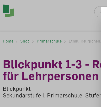
Accesskey Navigat
Direkt
zum
Direkt
Seitenanfang
zur
Direkt
Hauptnavigation
zum
Direkt
Hauptinhalt
zum
Direkt
Footer
zur
Home
Shop
Primarschule
Ethik, Religionen, 
Suche
Blickpunkt 1-3 - Re
für Lehrpersonen (
Blickpunkt
Sekundarstufe I, Primarschule, Stufenü