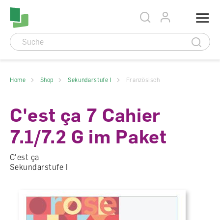
Accesskey Navigation
Direkt
Menu
zum
Direkt
Seitenanfang
zur
Direkt
Hauptnavigation
zum
Direkt
Hauptinhalt
zum
Direkt
Footer
zur
Suche
Home
Shop
Sekundarstufe I
Französisch
C'est ça 7 Cahier
7.1/7.2 G im Paket
C'est ça
Sekundarstufe I