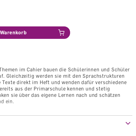
Warenkorb
Themen im Cahier bauen die Schülerinnen und Schüler
f. Gleichzeitig werden sie mit den Sprachstrukturen
ie Texte direkt im Heft und wenden dafür verschiedene
bereits aus der Primarschule kennen und stetig
enken sie über das eigene Lernen nach und schätzen
d ein.
lerinnen und Schülern als persönliches
auen sie die Grammatik, den Lernwortschatz, die
usw. nach. So haben sie alles Wichtige immer dabei.