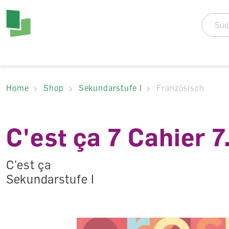
Accesskey Navigat
Direkt
zum
Direkt
Seitenanfang
zur
Direkt
Hauptnavigation
zum
Direkt
Hauptinhalt
zum
Direkt
Footer
zur
Home
Shop
Sekundarstufe I
Französisch
Suche
C'est ça 7 Cahier 7
C'est ça
Sekundarstufe I