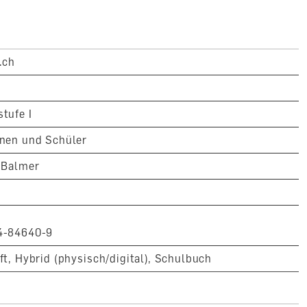
 in einem separaten Heft, das dem Cahier beiliegt.
wei Anspruchsniveaus:
.ch
erungen): Vier Cahiers für die 7. und 8. Klasse und ein
Klasse führen auf das Niveau A2.2.
Anforderungen): Sechs Cahiers für alle drei Schuljahre
tufe I
1.1 bis B1.2.
nen und Schüler
es Cahier erhalten die Schülerinnen und Schüler Zugang
 Balmer
ipte
4-84640-9
«C’est ça 7–9»
ité sowie alphabetische Listen des Lernwortschatzes
ft, Hybrid (physisch/digital), Schulbuch