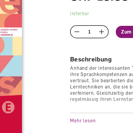
lieferbar
Zum 
Menge
Beschreibung
Anhand der interessanten 
ihre Sprachkompetenzen au
vertraut. Sie bearbeiten d
Lerntechniken an, die sie 
verfeinern. Gleichzeitig d
regelmässig ihren Lernstan
Das Cahier dient den Schü
Nachschlagewerk. Hier sch
Mehr lesen
Lernziele und -strategien 