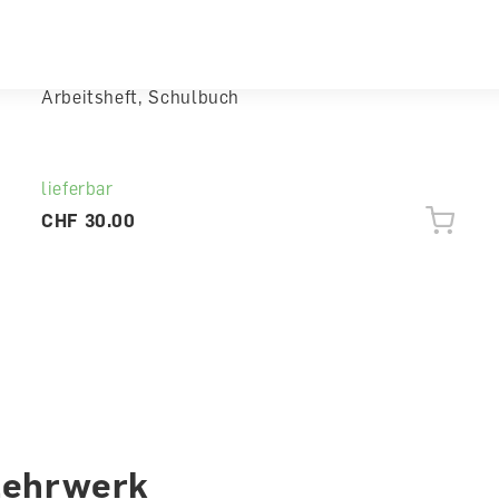
C'est ça 7 Cahier 7.1/7.2 G im Paket
Arbeitsheft, Schulbuch
lieferbar
CHF 30.00
Lehrwerk