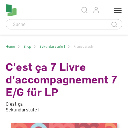
Accesskey Navigation
Direkt
Menu
zum
Direkt
Seitenanfang
zur
Direkt
Hauptnavigation
zum
Direkt
Hauptinhalt
zum
Direkt
Footer
zur
Suche
Home
Shop
Sekundarstufe I
Französisch
C'est ça 7 Livre
d'accompagnement 7
E/G für LP
C'est ça
Sekundarstufe I