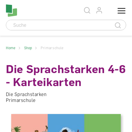
Accesskey Navigation
Direkt
Menu
zum
Direkt
Seitenanfang
zur
Direkt
Hauptnavigation
zum
Direkt
Hauptinhalt
zum
Direkt
Footer
zur
Suche
Home
Shop
Primarschule
Die Sprachstarken 4-6
- Karteikarten
Die Sprachstarken
Primarschule