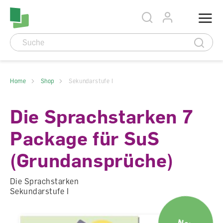
Accesskey Navigation
Direkt
Menu
zum
Direkt
Seitenanfang
zur
Direkt
Hauptnavigation
zum
Direkt
Hauptinhalt
zum
Direkt
Footer
zur
Suche
Home
Shop
Sekundarstufe I
Die Sprachstarken 7
Package für SuS
(Grundansprüche)
Die Sprachstarken
Sekundarstufe I