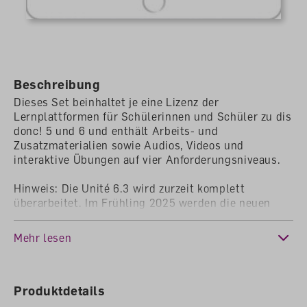
Beschreibung
Dieses Set beinhaltet je eine Lizenz der
Lernplattformen für Schülerinnen und Schüler zu dis
donc! 5 und 6 und enthält Arbeits- und
Zusatzmaterialien sowie Audios, Videos und
interaktive Übungen auf vier Anforderungsniveaus.
Hinweis: Die Unité 6.3 wird zurzeit komplett
überarbeitet. Im Frühling 2025 werden die neuen
digitalen Inhalte der Lernplattform automatisch
hinzugefügt.
Mehr lesen
Weitere Informationen:
https://www.lmvz.ch/schule/dis-
donc/primarstufe/neue-unite-6-3
Produktdetails