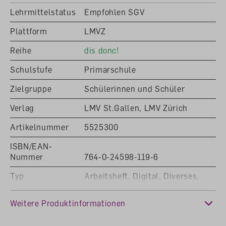
Lehrmittelstatus
Empfohlen SGV
Lizenzdauer: Schuljahr pro Nutzer
Plattform
LMVZ
Reihe
dis donc!
Schulstufe
Primarschule
Zielgruppe
Schülerinnen und Schüler
Verlag
LMV St.Gallen, LMV Zürich
Artikelnummer
5525300
ISBN/EAN-
Nummer
764-0-24598-119-6
Typ
Arbeitsheft, Digital, Diverses,
Lösungen
Weitere Produktinformationen
Klasse
5. Klasse, 6. Klasse
Fachbereich
Französisch