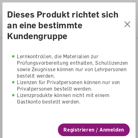
Accesskey Navigation
Direkt
Menu
zum
Direkt
Dieses Produkt richtet sich
Seitenanfang
zur
Direkt
Hauptnavigation
zum
Direkt
an eine bestimmte
Hauptinhalt
zum
Direkt
Kundengruppe
Footer
zur
Suche
Home
Shop
Primarschule
Lernkontrollen, die Materialien zur
Prüfungsvorbereitung enthalten, Schullizenzen
dis donc! 5/6
sowie Zeugnisse können nur von Lehrpersonen
bestellt werden.
Lernplattform für SuS
Lizenzen für Privatpersonen können nur von
Privatpersonen bestellt werden.
Lizenzprodukte können nicht mit einem
dis donc!
Gastkonto bestellt werden.
Primarschule
Registrieren / Anmelden