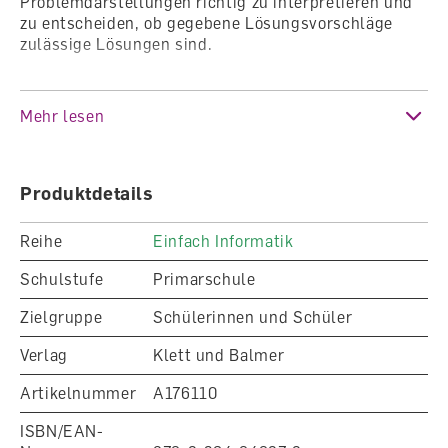
Problemdarstellungen richtig zu interpretieren und
zu entscheiden, ob gegebene Lösungsvorschläge
zulässige Lösungen sind.
selbstständig eine Lösung zu einem gegebenen
Mehr lesen
Problemfall zu finden.
alle Lösungen für eine Problemstellung
überschaubar aufzulisten oder alle Objekte mit
gegebenen Eigenschaften systematisch zu
Produktdetails
generieren.
unterschiedliche Lösungen anhand eines
Reihe
Einfach Informatik
gegebenen Kriteriums zu vergleichen und die
beste Lösung zu bestimmen.
Schulstufe
Primarschule
Zielgruppe
Schülerinnen und Schüler
Der Zugang zur Programmier- und
Verlag
Klett und Balmer
Aufgabenplattform ist kostenlos.
Artikelnummer
A176110
ISBN/EAN-