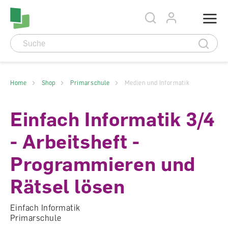
Accesskey Navigation
Direkt
Menu
zum
Direkt
Seitenanfang
zur
Direkt
Hauptnavigation
zum
Direkt
Hauptinhalt
zum
Direkt
Footer
zur
Suche
Home
Shop
Primarschule
Medien und Informatik
Einfach Informatik 3/4
- Arbeitsheft -
Programmieren und
Rätsel lösen
Einfach Informatik
Primarschule