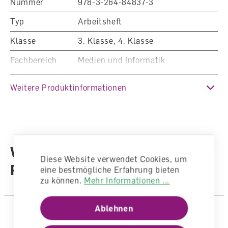
Nummer
978-3-264-84837-3
Typ
Arbeitsheft
Klasse
3. Klasse, 4. Klasse
Fachbereich
Medien und Informatik
Auflage
Ausgabe 2021
Weitere Produktinformationen
Sprache
Deutsch
Autoren /
Illustratoren
Autorenteam
Weitere Produkte aus der
Anzahl Seiten
111
Diese Website verwendet Cookies, um
Reihe
Einband
Gebunden
eine bestmögliche Erfahrung bieten
zu können.
Mehr Informationen ...
Ablehnen