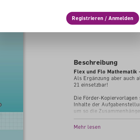
CHF 35.00
Registrieren / Anmelden
lieferbar
Beschreibung
Flex und Flo Mathematik
Als Ergänzung aber auch a
21 einsetzbar!
Die Förder-Kopiervorlagen s
Inhalte der Aufgabenstellu
um so die Zusammenhänge f
folgen dann beziehungsrei
von sicheren Strategien un
Mehr lesen
Die Förder-Kopiervorlagen