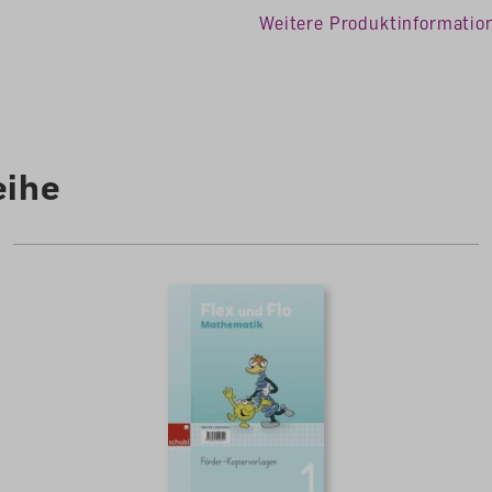
Auflage
1. Auflag
Weitere Produktinformatio
Sprache
Deutsch
Anzahl Seiten
148
eihe
ookies, um eine bestmögliche Erfahrung bieten
en ...