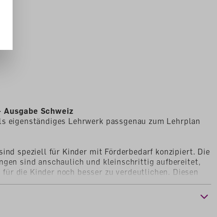
 - Ausgabe Schweiz
ls eigenständiges Lehrwerk passgenau zum Lehrplan
ind speziell für Kinder mit Förderbedarf konzipiert. Die
ngen sind anschaulich und kleinschrittig aufbereitet,
ür die Kinder noch besser zu verdeutlichen. Diesen
che Übungen. Die Kopiervorlagen dienen zur Anbahnung
d zur Beseitigung von Fehlermustern.
 sind passgenau auf das Diagnoseheft abgestimmt,