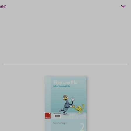
e 2024
nen
Ablehnen
Konfigurieren