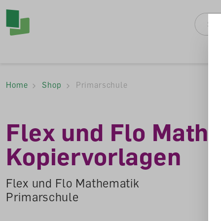
Accesskey Navigat
Direkt
zum
Direkt
Seitenanfang
zur
Direkt
Hauptnavigation
zum
Direkt
Hauptinhalt
zum
Direkt
Footer
zur
Home
Shop
Primarschule
Suche
Flex und Flo Mathe
Kopiervorlagen
Flex und Flo Mathematik
Primarschule