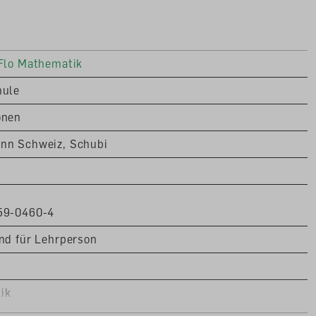
elunabhängig eingesetzt werden
Verlag: Lieferung nur an Lehrpersonen und Schulen,
Flo Mathematik
hule
onen
nn Schweiz, Schubi
59-0460-4
nd für Lehrperson
ik