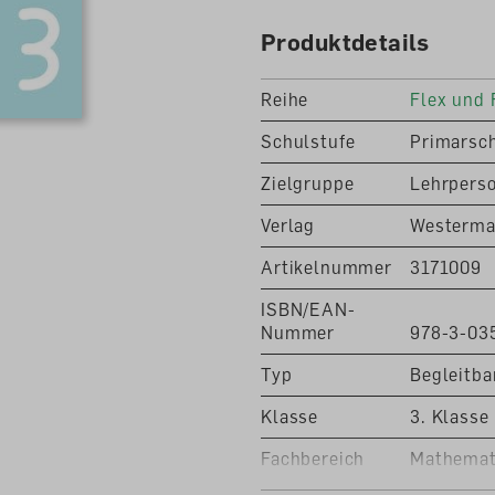
können aber auch lehrmitt
Produktdetails
Lieferbeschränkung durch 
zum vollen Preis
Reihe
Flex und 
Schulstufe
Primarsc
Zielgruppe
Lehrpers
Verlag
Westerma
Artikelnummer
3171009
ISBN/EAN-
Nummer
978-3-03
Typ
Begleitba
Klasse
3. Klasse
Fachbereich
Mathemat