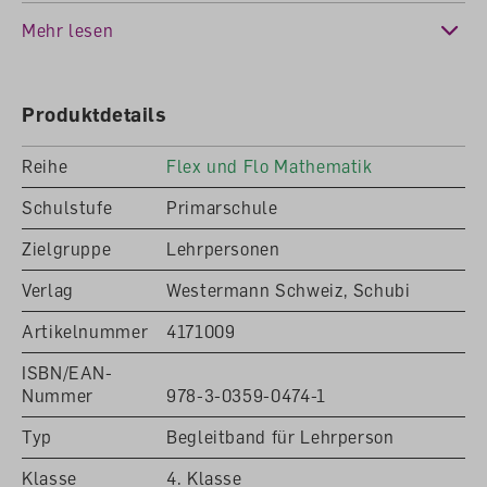
verdeutlichen. Diesen folgen dann beziehungsreiche
Mehr lesen
Übungen. Die Kopiervorlagen dienen zur Anbahnung
von sicheren Strategien und zur Beseitigung von
Fehlermustern.
Produktdetails
Die Förder-Kopiervorlagen sind passgenau auf das
Diagnoseheft abgestimmt, können aber auch
Reihe
Flex und Flo Mathematik
lehrmittelunabhängig eingesetzt werden.
Schulstufe
Primarschule
Lieferbeschränkung durch Verlag: Lieferung nur an
Lehrpersonen und Schulen, zum vollen Preis
Zielgruppe
Lehrpersonen
Verlag
Westermann Schweiz, Schubi
Artikelnummer
4171009
ISBN/EAN-
Nummer
978-3-0359-0474-1
Typ
Begleitband für Lehrperson
Klasse
4. Klasse