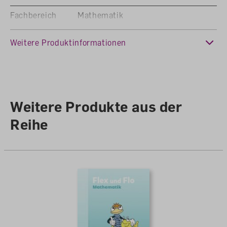
Fachbereich
Mathematik
Sprache
Deutsch
Weitere Produktinformationen
Anzahl Seiten
148
Weitere Produkte aus der
Reihe
Diese Website verwendet Cookies, um
eine bestmögliche Erfahrung bieten
zu können.
Mehr Informationen ...
Ablehnen
Konfigurieren