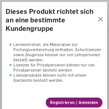
Accesskey Navigation
Direkt
Menu
zum
Direkt
Dieses Produkt richtet sich
Seitenanfang
zur
Direkt
Hauptnavigation
zum
Direkt
an eine bestimmte
Hauptinhalt
zum
Direkt
Kundengruppe
Footer
zur
Suche
Home
Shop
Primarschule
Lernkontrollen, die Materialien zur
Prüfungsvorbereitung enthalten, Schullizenzen
Flex und Flo
sowie Zeugnisse können nur von Lehrpersonen
bestellt werden.
Mathematik 4 Förder-
Lizenzen für Privatpersonen können nur von
Privatpersonen bestellt werden.
Kopiervorlagen
Lizenzprodukte können nicht mit einem
Gastkonto bestellt werden.
Flex und Flo Mathematik
Primarschule
Registrieren / Anmelden