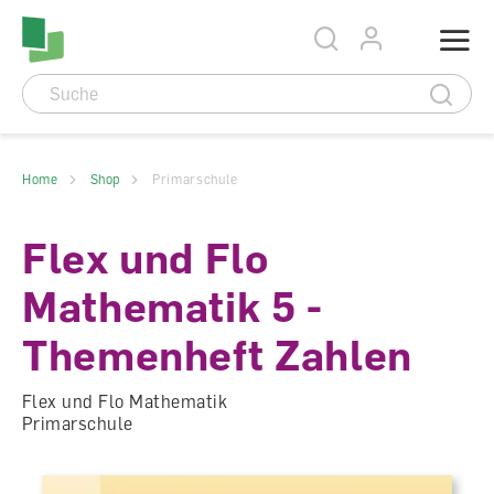
Accesskey Navigation
Direkt
Menu
zum
Direkt
Seitenanfang
zur
Direkt
Hauptnavigation
zum
Direkt
Hauptinhalt
zum
Direkt
Footer
zur
Suche
Home
Shop
Primarschule
Flex und Flo
Mathematik 5 -
Themenheft Zahlen
Flex und Flo Mathematik
Primarschule