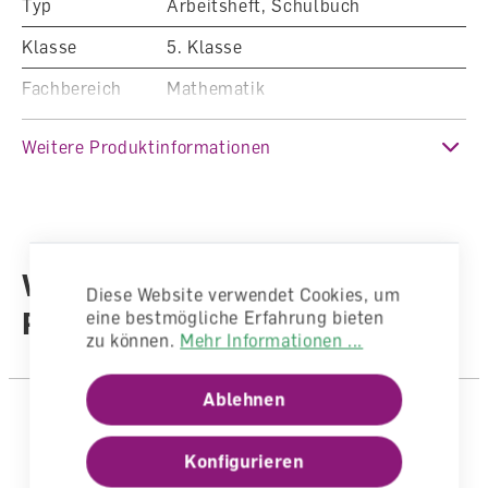
Typ
Arbeitsheft, Schulbuch
einfacheren Niveau mit den Lerninhalten
auseinandersetzen.
Klasse
5. Klasse
Fachbereich
Mathematik
Auflage
1. Auflage 2025
Weitere Produktinformationen
Sprache
Deutsch
Anzahl Seiten
64
Einband
Geheftet
Weitere Produkte aus der
Diese Website verwendet Cookies, um
Reihe
eine bestmögliche Erfahrung bieten
zu können.
Mehr Informationen ...
Ablehnen
Konfigurieren