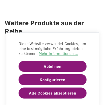
Auflage
1. Auflage 2021
Sprache
Deutsch
Weitere Produkte aus der
Autoren /
Illustratoren
Amsler, Ursula
Reihe
Anzahl Seiten
80
Diese Website verwendet Cookies, um
Einband
Ringbuch
eine bestmögliche Erfahrung bieten
zu können.
Mehr Informationen ...
Ablehnen
Konfigurieren
Alle Cookies akzeptieren