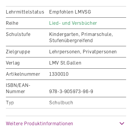
Lehrmittelstatus
Empfohlen LMVSG
Reihe
Lied- und Versbücher
Schulstufe
Kindergarten, Primarschule,
Stufenübergreifend
Zielgruppe
Lehrpersonen, Privatpersonen
Verlag
LMV St.Gallen
Artikelnummer
1330010
ISBN/EAN-
Nummer
978-3-905973-96-9
Typ
Schulbuch
Klasse
Kindergarten, 1. Klasse
Weitere Produktinformationen
Fachbereich
Musik