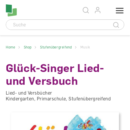
Accesskey Navigation
Direkt
Menu
zum
Direkt
Seitenanfang
zur
Direkt
Hauptnavigation
zum
Direkt
Hauptinhalt
zum
Direkt
Footer
zur
Suche
Home
Shop
Stufenübergreifend
Musik
Glück-Singer Lied-
und Versbuch
Lied- und Versbücher
Kindergarten, Primarschule, Stufenübergreifend