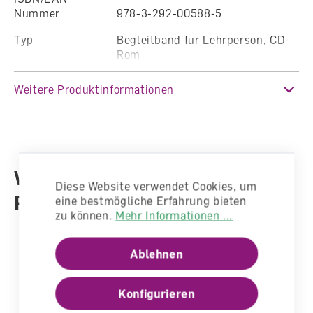
Nummer
978-3-292-00588-5
Typ
Begleitband für Lehrperson, CD-
Rom
Klasse
Kindergarten, 1. Klasse, 2.
Weitere Produktinformationen
Klasse, 3. Klasse
Fachbereich
Deutsch
Auflage
8. unveränderte Auflage 2024
Weitere Produkte aus der
Sprache
Deutsch
Diese Website verwendet Cookies, um
Reihe
eine bestmögliche Erfahrung bieten
Autoren /
zu können.
Mehr Informationen ...
Illustratoren
Autorenteam
Anzahl Seiten
302
Ablehnen
Einband
Geheftet Geleimt
Konfigurieren