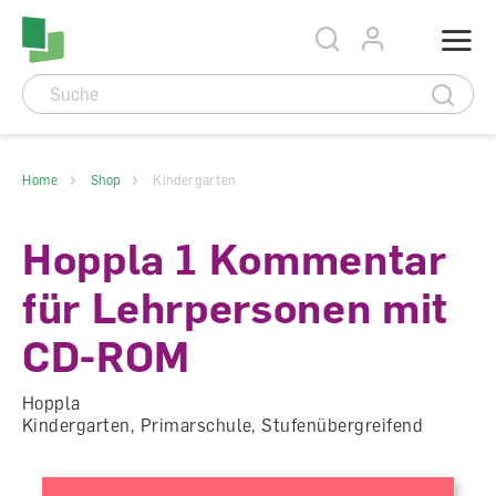
Accesskey Navigation
Direkt
Menu
zum
Direkt
Seitenanfang
zur
Direkt
Hauptnavigation
zum
Direkt
Hauptinhalt
zum
Direkt
Footer
zur
Suche
Home
Shop
Kindergarten
Hoppla 1 Kommentar
für Lehrpersonen mit
CD-ROM
Hoppla
Kindergarten, Primarschule, Stufenübergreifend