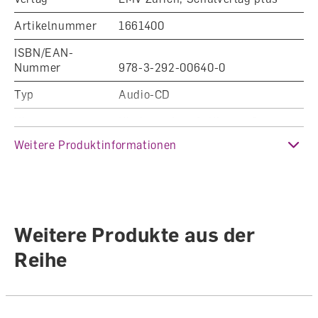
Artikelnummer
1661400
ISBN/EAN-
Nummer
978-3-292-00640-0
Typ
Audio-CD
Klasse
Kindergarten, 1. Klasse, 2.
Klasse, 3. Klasse
Weitere Produktinformationen
Fachbereich
Deutsch
Auflage
7. unver. Auflage 2024
Sprache
Deutsch
Weitere Produkte aus der
Autoren /
Reihe
Illustratoren
Autorenteam