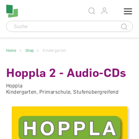
Accesskey Navigation
Direkt
Menu
zum
Direkt
Seitenanfang
zur
Direkt
Hauptnavigation
zum
Direkt
Hauptinhalt
zum
Direkt
Footer
zur
Suche
Home
Shop
Kindergarten
Hoppla 2 - Audio-CDs
Hoppla
Kindergarten, Primarschule, Stufenübergreifend