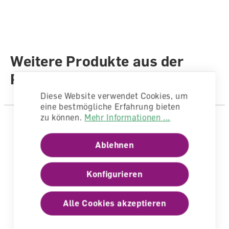
Auflage
7. Auflage 2024 (Ausgabe 2010)
Sprache
Deutsch
Autoren /
Weitere Produkte aus der
Illustratoren
Autorenteam
Reihe
Anzahl Seiten
394
Diese Website verwendet Cookies, um
Einband
Ordner
eine bestmögliche Erfahrung bieten
zu können.
Mehr Informationen ...
Ablehnen
Konfigurieren
Alle Cookies akzeptieren