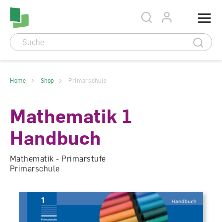
Accesskey Navigation
Direkt
Menu
zum
Direkt
Seitenanfang
zur
Direkt
Hauptnavigation
zum
Direkt
Hauptinhalt
zum
Direkt
Footer
zur
Suche
Home
Shop
Primarschule
Mathematik 1
Handbuch
Mathematik - Primarstufe
Primarschule