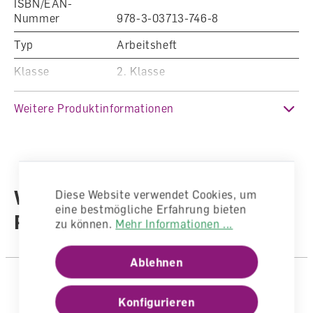
ISBN/EAN-
Nummer
978-3-03713-746-8
Typ
Arbeitsheft
Klasse
2. Klasse
Fachbereich
Mathematik
Weitere Produktinformationen
Auflage
13. Auflage 2026 (Ausgabe 2011)
Sprache
Deutsch
Autoren /
Weitere Produkte aus der
Illustratoren
Autorenteam
Diese Website verwendet Cookies, um
eine bestmögliche Erfahrung bieten
Reihe
Anzahl Seiten
132
zu können.
Mehr Informationen ...
Einband
Geheftet
Ablehnen
Konfigurieren