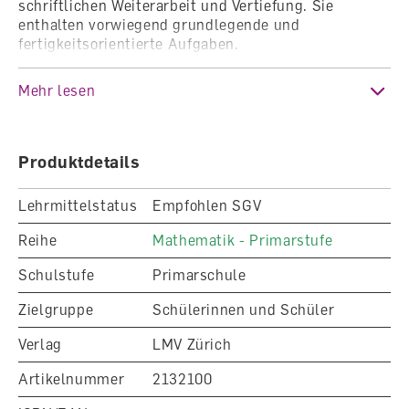
schriftlichen Weiterarbeit und Vertiefung. Sie
enthalten vorwiegend grundlegende und
fertigkeitsorientierte Aufgaben.
Dieser Artikel enthält 4 Arbeitshefte zu den
Mehr lesen
folgenden Themen:
Zahlen und Ziffern
Produktdetails
Plus und Minus
Mal und Durch
Lehrmittelstatus
Empfohlen SGV
Erkunden und Messen
Reihe
Mathematik - Primarstufe
Die Lösungen zu den Arbeitsheften finden Sie im
Schulstufe
Primarschule
Lehrwerkteil Lösungen.
Zielgruppe
Schülerinnen und Schüler
Verlag
LMV Zürich
Artikelnummer
2132100