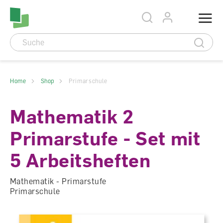
Accesskey Navigation
Direkt
Menu
zum
Direkt
Seitenanfang
zur
Direkt
Hauptnavigation
zum
Direkt
Hauptinhalt
zum
Direkt
Footer
zur
Suche
Home
Shop
Primarschule
Mathematik 2
Primarstufe - Set mit
5 Arbeitsheften
Mathematik - Primarstufe
Primarschule