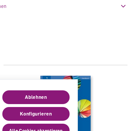
atik
nen
age 2023 (Ausgabe 2012)
h
nteam
Ablehnen
Konfigurieren
Alle Cookies akzeptieren