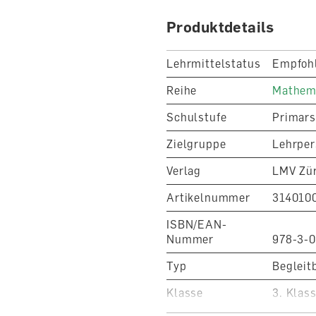
Produktdetails
Lehrmittelstatus
Empfoh
Reihe
Mathema
Schulstufe
Primars
Zielgruppe
Lehrpe
Verlag
LMV Zür
Artikelnummer
314010
ISBN/EAN-
Nummer
978-3-
Typ
Begleit
Klasse
3. Klas