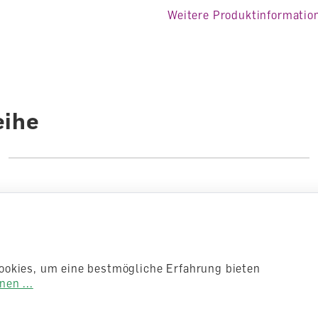
Fachbereich
Mathem
Weitere Produktinformatio
Auflage
5. Aufl
Sprache
Deutsc
Autoren /
Illustratoren
Autore
eihe
Anzahl Seiten
396
Einband
Ordner
ookies, um eine bestmögliche Erfahrung bieten
en ...