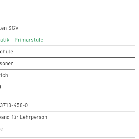
len SGV
tik - Primarstufe
chule
rsonen
ich
0
03713-458-0
band für Lehrperson
se