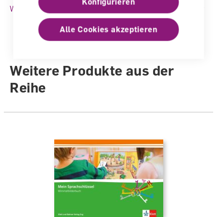
Fachbereich
Deutsch
Konfigurieren
Weitere Produktinformationen
Auflage
Ausgabe 2012
Alle Cookies akzeptieren
Sprache
Deutsch
Autoren /
Weitere Produkte aus der
Illustratoren
Autorenteam
Reihe
Anzahl Seiten
40
Einband
Geheftet