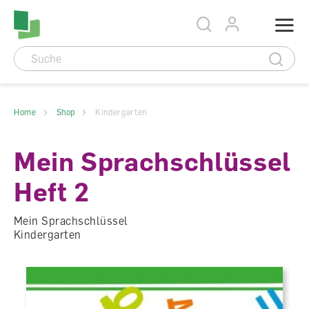
Accesskey Navigation
Direkt
Menu
zum
Direkt
Seitenanfang
zur
Direkt
Hauptnavigation
zum
Direkt
Hauptinhalt
zum
Direkt
Footer
zur
Suche
Home
Shop
Kindergarten
Mein Sprachschlüssel
Heft 2
Mein Sprachschlüssel
Kindergarten