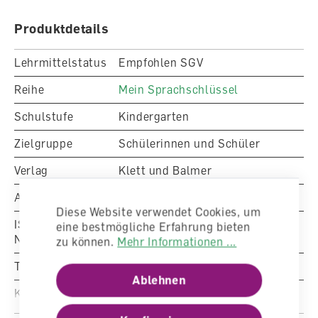
Produktdetails
Lehrmittelstatus
Empfohlen SGV
Reihe
Mein Sprachschlüssel
Schulstufe
Kindergarten
Zielgruppe
Schülerinnen und Schüler
Verlag
Klett und Balmer
Artikelnummer
1073010
Diese Website verwendet Cookies, um
ISBN/EAN-
eine bestmögliche Erfahrung bieten
Nummer
978-3-264-83989-0
zu können.
Mehr Informationen ...
Typ
Arbeitsheft
Ablehnen
Klasse
Kindergarten