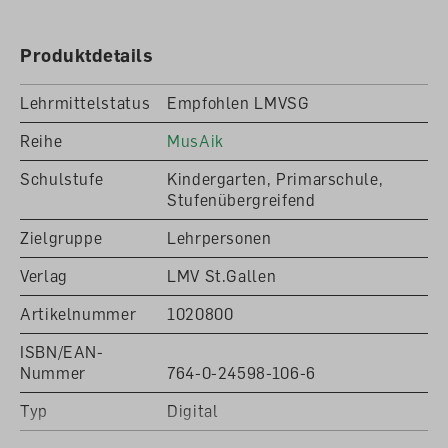
Zugang darf nur für die eigene Klasse genutzt
werden, die Weitergabe des Logins ist verboten! Die
gekauften Materialien sind direkt nach der
Produktdetails
Bestellung unter «Downloads» sichtbar. Die
Rechnung wird per Post zugestellt, inklusive einer
Lehrmittelstatus
Empfohlen LMVSG
Wegleitung für die Nutzung des Downloadbereichs.
Reihe
MusAik
Schulstufe
Kindergarten, Primarschule,
Stufenübergreifend
Zielgruppe
Lehrpersonen
Verlag
LMV St.Gallen
Artikelnummer
1020800
ISBN/EAN-
Nummer
764-0-24598-106-6
Typ
Digital