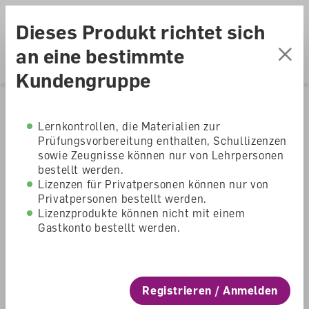
Accesskey Navigation
Direkt
Menu
zum
Direkt
Dieses Produkt richtet sich
Seitenanfang
zur
Direkt
Hauptnavigation
zum
Direkt
an eine bestimmte
Hauptinhalt
zum
Direkt
Kundengruppe
Footer
zur
Suche
Home
Shop
Stufenübergreifend
Musik
Lernkontrollen, die Materialien zur
Prüfungsvorbereitung enthalten, Schullizenzen
MusAik 1 Download
sowie Zeugnisse können nur von Lehrpersonen
bestellt werden.
Lizenzen für Privatpersonen können nur von
MusAik
Privatpersonen bestellt werden.
Kindergarten, Primarschule, Stufenübergreifend
Lizenzprodukte können nicht mit einem
Gastkonto bestellt werden.
Download
Registrieren / Anmelden