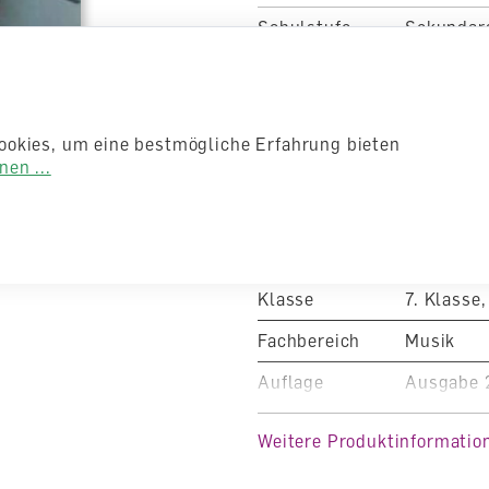
Schulstufe
Sekundars
Zielgruppe
Schülerin
Verlag
Verlag Sc
ookies, um eine bestmögliche Erfahrung bieten
Artikelnummer
7356010
en ...
ISBN/EAN-
Nummer
764-0-24
Typ
Schulbuc
Klasse
7. Klasse,
Fachbereich
Musik
Auflage
Ausgabe 
Sprache
Deutsch
Weitere Produktinformatio
Autoren /
Illustratoren
Autorent