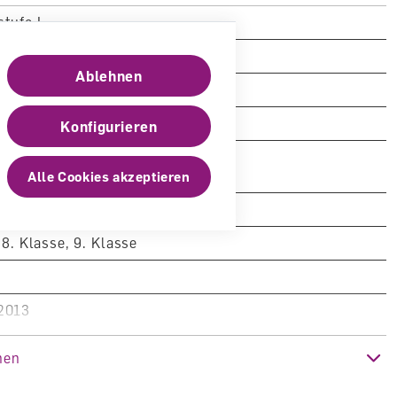
tufe I
nen und Schüler, Privatpersonen
Ablehnen
hweizer Singbuch
Konfigurieren
598-167-7
Alle Cookies akzeptieren
h
 8. Klasse, 9. Klasse
2013
nen
eam