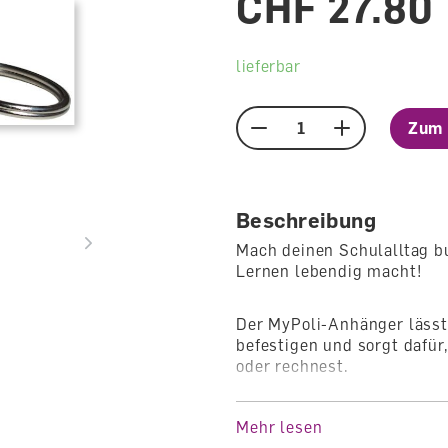
CHF 27.80
lieferbar
Zum 
Menge
Beschreibung
Mach deinen Schulalltag b
Lernen lebendig macht!
Der MyPoli-Anhänger lässt
befestigen und sorgt dafür,
oder rechnest.
Der
Anhänger
kann mit ei
Mehr lesen
einen schnellen und siche