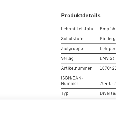
lästiges Eintippen von Z
Produktdetails
Mit MyPoli hast du nicht 
einen motivierenden Freund
wird Lernen zum Abenteu
Lehrmittelstatus
Empfoh
Schulstufe
Kinderg
Set bestehend aus:
12 x M
Sticker 20x20, wasserabwe
Zielgruppe
Lehrper
Verlag
LMV St.
Die dazugehörige App unter
macht Lesen, Schreiben un
Artikelnummer
187042
ISBN/EAN-
Nummer
764-0-
Typ
Diverse
Klasse
Kinderga
Fachbereich
Deutsch