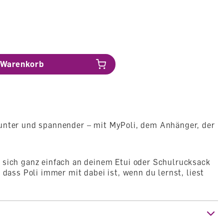
Warenkorb
unter und spannender – mit MyPoli, dem Anhänger, der
 sich ganz einfach an deinem Etui oder Schulrucksack
 dass Poli immer mit dabei ist, wenn du lernst, liest
nem
QR-Code Sticker
ausgestattet werden,
der dir
ren Login in die appolino App ermöglicht – ganz ohne