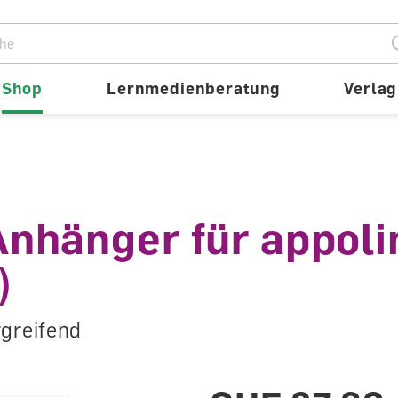
ion
Shop
Lernmedienberatung
Verlag
 Anhänger für appoli
)
rgreifend