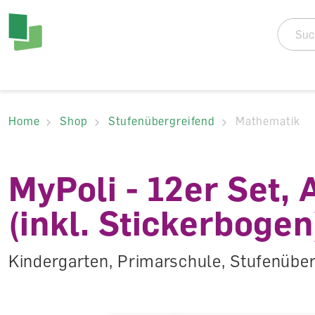
Accesskey Navigat
Direkt
zum
Direkt
Seitenanfang
zur
Direkt
Hauptnavigation
zum
Direkt
Hauptinhalt
zum
Direkt
Footer
zur
Home
Shop
Stufenübergreifend
Mathematik
Suche
MyPoli - 12er Set,
(inkl. Stickerbogen
Kindergarten, Primarschule, Stufenübe