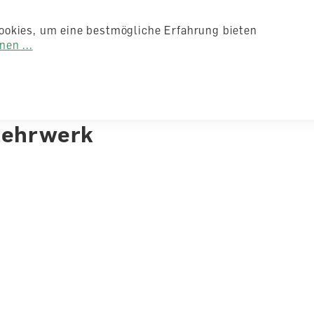
Auflage
2025
Weitere Produktinformatio
ookies, um eine bestmögliche Erfahrung bieten
en ...
Sprache
Deutsc
Lehrwerk