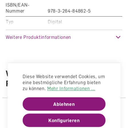
ISBN/EAN-
Nummer
978-3-264-84862-5
Typ
Digital
Klasse
7. Klasse, 8. Klasse, 9. Klasse
Weitere Produktinformationen
Fachbereich
Englisch
Auflage
Ausgabe 2021
Sprache
Englisch
Weitere Produkte aus der
Lizenzdauer
1 Jahr
Diese Website verwendet Cookies, um
Reihe
eine bestmögliche Erfahrung bieten
Autoren /
zu können.
Mehr Informationen ...
Illustratoren
Autorenteam
Ablehnen
Konfigurieren