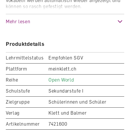
Vokabeln werden automatisch wieder angezeigt und
können so rasch gefestigt werden.
Der VocaTrainer wird mit dem Nutzer-Schlüssel auf
dem Lizenzschein freigeschaltet auf meinklett.ch. Es
Mehr lesen
handelt sich hier um zehn Einjahreslizenzen. Die
Lizenzdauer beträgt ein Jahr.
Produktdetails
Lehrmittelstatus
Empfohlen SGV
Plattform
meinklett.ch
Reihe
Open World
Schulstufe
Sekundarstufe I
Zielgruppe
Schülerinnen und Schüler
Verlag
Klett und Balmer
Artikelnummer
7421600