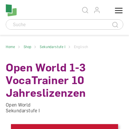
Accesskey Navigation
Direkt
Menu
zum
Direkt
Seitenanfang
zur
Direkt
Hauptnavigation
zum
Direkt
Hauptinhalt
zum
Direkt
Footer
zur
Suche
Home
Shop
Sekundarstufe I
Englisch
Open World 1-3
VocaTrainer 10
Jahreslizenzen
Open World
Sekundarstufe I