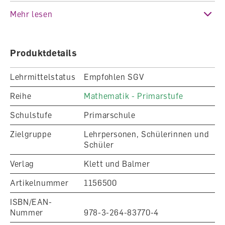
werden.
Mehr lesen
384 Rechenkarten, A6
Produktdetails
Karteikartenbox
Kopiervorlage
Lehrmittelstatus
Empfohlen SGV
384 Rechenkarten, A6 Karteikartenbox
Kopiervorlage
Reihe
Mathematik - Primarstufe
Schulstufe
Primarschule
Zielgruppe
Lehrpersonen, Schülerinnen und
Schüler
Verlag
Klett und Balmer
Artikelnummer
1156500
ISBN/EAN-
Nummer
978-3-264-83770-4