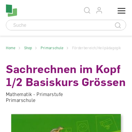
Accesskey Navigation
Direkt
Menu
zum
Direkt
Seitenanfang
zur
Direkt
Hauptnavigation
zum
Direkt
Hauptinhalt
zum
Direkt
Footer
zur
Suche
Home
Shop
Primarschule
Förderbereich/Heilpädagogik
Sachrechnen im Kopf
1/2 Basiskurs Grössen
Mathematik - Primarstufe
Primarschule