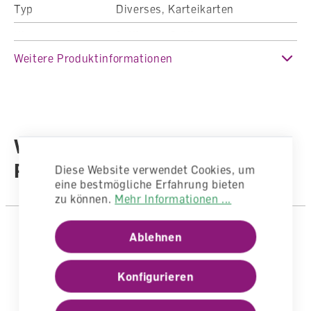
Typ
Diverses, Karteikarten
Klasse
1. Klasse, 2. Klasse
Weitere Produktinformationen
Fachbereich
Mathematik,
Förderbereich/Heilpädagogik
Auflage
Ausgabe 2008
Sprache
Deutsch
Weitere Produkte aus der
Autoren /
Reihe
Diese Website verwendet Cookies, um
Illustratoren
Autorenteam
eine bestmögliche Erfahrung bieten
zu können.
Mehr Informationen ...
Ablehnen
Konfigurieren