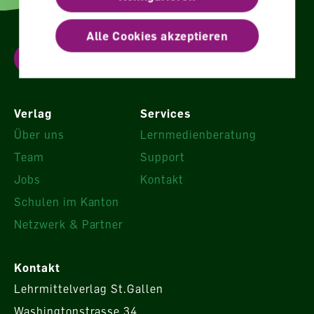
Alle Cookies akzeptieren
Newsletter abonnieren
Verlag
Services
Über uns
Lernmedienberatung
Team
Support
Jobs
Kontakt
Schulen im Kanton
Netzwerk & Partner
Kontakt
Lehrmittelverlag St.Gallen
Washingtonstrasse 34