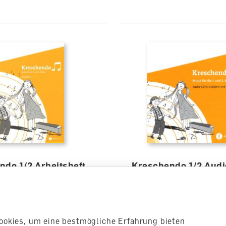
ndo 1/2 Arbeitsheft
Kreschendo 1/2 Audi
Liedern und Hörspie
ft
Audio-CD
lieferbar
ookies, um eine bestmögliche Erfahrung bieten