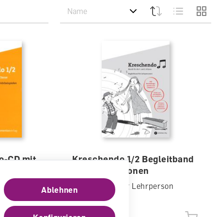
o-CD mit
Kreschendo 1/2 Begleitband
len
für Lehrpersonen
Begleitband für Lehrperson
Ablehnen
lieferbar