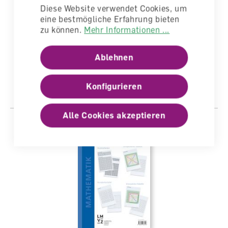
Diese Website verwendet Cookies, um
eine bestmögliche Erfahrung bieten
zu können.
Mehr Informationen ...
Mathematik 1 Lösungen
Lösungen, Begleitband für Lehrperson
Ablehnen
lieferbar
Konfigurieren
CHF 27.10
Alle Cookies akzeptieren